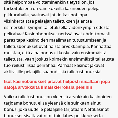
sitä helpompaa voittaminenkin tietysti on. Jos
tarkoituksena on vain kokeilla kasinoiden pelejä
pikkurahalla, saattavat jotkin kasinot jopa
viisinkertaistaa pelaajan talletuksen ja antaa
esimerkiksi kympin talletuksella viidenkympin edestä
pelirahaa! Kasinobonukset netissä ovat ehdottomasti
paras tapa kasinoiden maailmaan tutustumiseen ja
talletusbonukset ovat näistä arvokkaimpia. Kannattaa
muistaa, että aina bonus ei koske vain ensimmäistä
talletusta, vaan joskus kolmekin ensimmäistä talletusta
tuo reilusti lisää pelirahaa. Parhaat kasinot jakavat
aktiivisille pelaajille säännöllisiä talletusbonuksia!
Isot kasinobonukset pitävät helposti sisällään jopa
satoja arvokkaita ilmaiskierroksia peleihin
Vaikka talletusbonus on yleensä arvokkain kasinoiden
tarjoama bonus, ei se yleensä ole suinkaan ainut
bonus, joka uudelle pelaajalle tarjotaan! Nettikasinot
bonukset sisältävät nimittäin lähes poikkeuksetta