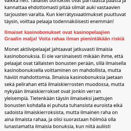
vaikka heti. Tällaiset bonukset ovat parhaasta päästä ja
kannattaa ehdottomasti pitää silmät auki vastaavien
tarjousten varalta. Kun kierrätysvaatimukset puuttuvat
täysin, voittaa pelaaja todennäköisesti enemmän!
Ilmaiset kasinobonukset ovat kasinopelaajien
Graalin malja! Voita rahaa ilman pienintäkään riskiä
Monet aktiivipelaajat jahtaavat jatkuvasti ilmaisia
kasinobonuksia. Ei ole varsinaisesti mikään ihme, että
pelaajat ovat tällaisten bonusten perään, sillä ilmaisella
kasinobonuksella voittaminen on mahdollista, mutta
häviöt mahdottomia. Ilmaisia kasinobonuksia jaetaan
sekä pelirahan että ilmaiskierrosten muodossa, mutta
nykyään ilmaiskierrokset ovat jonkin verran
yleisempiä. Tietenkään täysin ilmaiseksi jaettujen
bonusten kohdalla ei puhuta tuhansista euroista eikä
sadoista ilmaiskierroksista, mutta ilmainen raha on
aina ilmaista rahaa, ja olisi suorastaan hölmöä olla
lunastamatta ilmaisia bonuksia, kun niitä auliisti