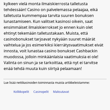
kylkeen vielä monta ilmaiskierrosta talletusta
tehdessään! Casino on palvelemassa pelaajaa, eikä
talletusta kummempaa tarvita suuren bonuksen
lunastamiseen. Kun valitset kasinosi oikein, saat
ensimmäiset ilmaiskierrokset jo ennen kuin olet
ehtinyt tekemään talletustakaan. Muista, että
casinobonukset tarjoavat nykyään suuret määrät
vaihtelua ja jos esimerkiksi kierrätysvaatimukset eivät
innosta, voit lunastaa casino bonukset Cashbackin
muodossa, jolloin minkäänlaisia vaatimuksia ei ole!
Valinta on sinun ja se tarkoittaa, että nyt ei tarvitse
enää tehdä muuta kuin siirtyä pelaamaan!
Lue lisää nettikasinoiden toiminnasta muista artikkeleistamme:
Kolikkopelit
Casinopelit
Maksutavat