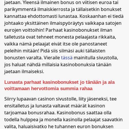
jaetaan. Yleensä ilmainen bonus on viitisen euroa tai
parikymmentä ilmaiskierrosta ja tällaisetkin bonukset
kannattaa ehdottomasti lunastaa. Koskaanhan ei tiedä
johtaako yksittäinen ilmaispyöräytys vaikkapa satojen
eurojen voittoihin! Parhaat kasinobonukset ilman
talletusta ovat tehneet monesta pelaajasta rikkaita,
vaikka nämä pelaajat eivät itse ole panostaneet
peleihin mitään! Pidä siis silmäsi auki tällaisten
bonusten varalta. Vieraile
tässä
mainitulla sivustolla,
jos haluat nähdä millaisia kasinobonuksia tänään
jaetaan ilmaiseksi.
Lunasta parhaat kasinobonukset jo tänään ja ala
voittamaan hervottomia summia rahaa
Siirry lupaavan casinon sivustolle, liity jäseneksi, tee
ensitalletus ja lunasta valtavat määrät kasinon
tarjoamaa bonusrahaa. Kasinobonus saattaa olla
todella hulppea ja monella kasinolla pelaajat saavatkin
valita, haluaisivatko he tuhannen euron bonuksen