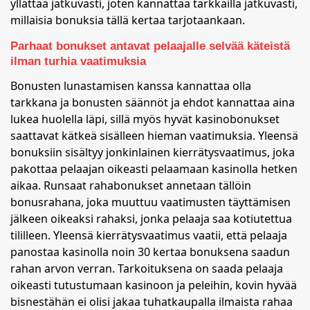
yllättää jatkuvasti, joten kannattaa tarkkailla jatkuvasti,
millaisia bonuksia tällä kertaa tarjotaankaan.
Parhaat bonukset antavat pelaajalle selvää käteistä
ilman turhia vaatimuksia
Bonusten lunastamisen kanssa kannattaa olla
tarkkana ja bonusten säännöt ja ehdot kannattaa aina
lukea huolella läpi, sillä myös hyvät kasinobonukset
saattavat kätkeä sisälleen hieman vaatimuksia. Yleensä
bonuksiin sisältyy jonkinlainen kierrätysvaatimus, joka
pakottaa pelaajan oikeasti pelaamaan kasinolla hetken
aikaa. Runsaat rahabonukset annetaan tällöin
bonusrahana, joka muuttuu vaatimusten täyttämisen
jälkeen oikeaksi rahaksi, jonka pelaaja saa kotiutettua
tililleen. Yleensä kierrätysvaatimus vaatii, että pelaaja
panostaa kasinolla noin 30 kertaa bonuksena saadun
rahan arvon verran. Tarkoituksena on saada pelaaja
oikeasti tutustumaan kasinoon ja peleihin, kovin hyvää
bisnestähän ei olisi jakaa tuhatkaupalla ilmaista rahaa