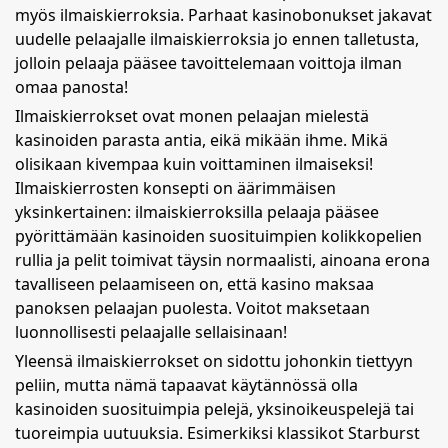
myös ilmaiskierroksia. Parhaat kasinobonukset jakavat
uudelle pelaajalle ilmaiskierroksia jo ennen talletusta,
jolloin pelaaja pääsee tavoittelemaan voittoja ilman
omaa panosta!
Ilmaiskierrokset ovat monen pelaajan mielestä
kasinoiden parasta antia, eikä mikään ihme. Mikä
olisikaan kivempaa kuin voittaminen ilmaiseksi!
Ilmaiskierrosten konsepti on äärimmäisen
yksinkertainen: ilmaiskierroksilla pelaaja pääsee
pyörittämään kasinoiden suosituimpien kolikkopelien
rullia ja pelit toimivat täysin normaalisti, ainoana erona
tavalliseen pelaamiseen on, että kasino maksaa
panoksen pelaajan puolesta. Voitot maksetaan
luonnollisesti pelaajalle sellaisinaan!
Yleensä ilmaiskierrokset on sidottu johonkin tiettyyn
peliin, mutta nämä tapaavat käytännössä olla
kasinoiden suosituimpia pelejä, yksinoikeuspelejä tai
tuoreimpia uutuuksia. Esimerkiksi klassikot Starburst