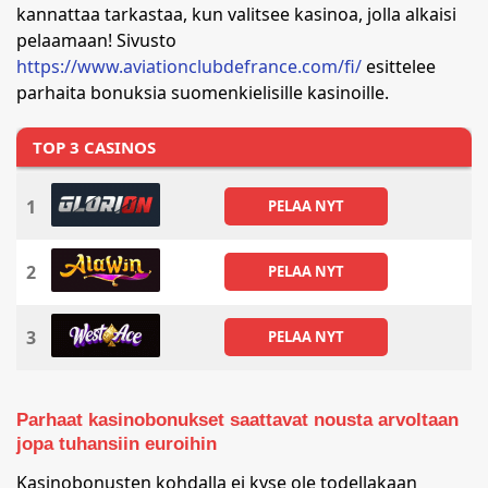
kannattaa tarkastaa, kun valitsee kasinoa, jolla alkaisi
pelaamaan! Sivusto
https://www.aviationclubdefrance.com/fi/
esittelee
parhaita bonuksia suomenkielisille kasinoille.
TOP 3 CASINOS
1
PELAA NYT
2
PELAA NYT
3
PELAA NYT
Parhaat kasinobonukset saattavat nousta arvoltaan
jopa tuhansiin euroihin
Kasinobonusten kohdalla ei kyse ole todellakaan