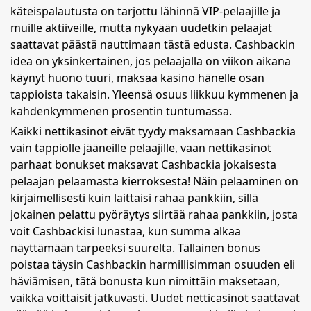
käteispalautusta on tarjottu lähinnä VIP-pelaajille ja
muille aktiiveille, mutta nykyään uudetkin pelaajat
saattavat päästä nauttimaan tästä edusta. Cashbackin
idea on yksinkertainen, jos pelaajalla on viikon aikana
käynyt huono tuuri, maksaa kasino hänelle osan
tappioista takaisin. Yleensä osuus liikkuu kymmenen ja
kahdenkymmenen prosentin tuntumassa.
Kaikki nettikasinot eivät tyydy maksamaan Cashbackia
vain tappiolle jääneille pelaajille, vaan nettikasinot
parhaat bonukset maksavat Cashbackia jokaisesta
pelaajan pelaamasta kierroksesta! Näin pelaaminen on
kirjaimellisesti kuin laittaisi rahaa pankkiin, sillä
jokainen pelattu pyöräytys siirtää rahaa pankkiin, josta
voit Cashbackisi lunastaa, kun summa alkaa
näyttämään tarpeeksi suurelta. Tällainen bonus
poistaa täysin Cashbackin harmillisimman osuuden eli
häviämisen, tätä bonusta kun nimittäin maksetaan,
vaikka voittaisit jatkuvasti. Uudet netticasinot saattavat